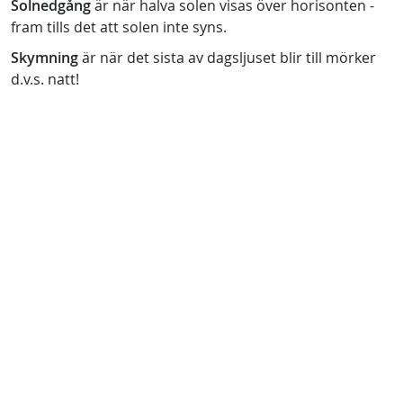
Solnedgång
är när halva solen visas över horisonten -
fram tills det att solen inte syns.
Skymning
är när det sista av dagsljuset blir till mörker
d.v.s. natt!