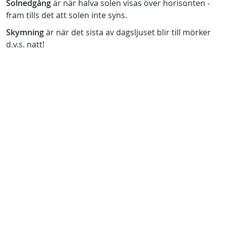
Solnedgång
är när halva solen visas över horisonten -
fram tills det att solen inte syns.
Skymning
är när det sista av dagsljuset blir till mörker
d.v.s. natt!