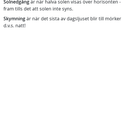
Solnedgång
är när halva solen visas över horisonten -
fram tills det att solen inte syns.
Skymning
är när det sista av dagsljuset blir till mörker
d.v.s. natt!