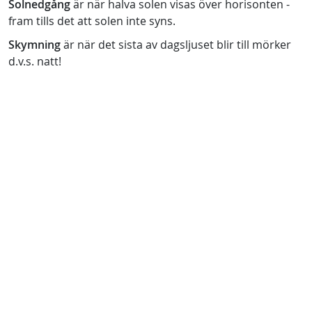
Solnedgång
är när halva solen visas över horisonten -
fram tills det att solen inte syns.
Skymning
är när det sista av dagsljuset blir till mörker
d.v.s. natt!