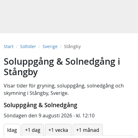
Start
Soltider
Sverige
Stångby
Soluppgång & Solnedgång i
Stångby
Visar tider för
gryning
,
soluppgång
,
solnedgång
och
skymning
i
Stångby, Sverige
.
Soluppgång & Solnedgång
Söndagen den 9 augusti 2026 - kl. 12:10
Idag
+1 dag
+1 vecka
+1 månad