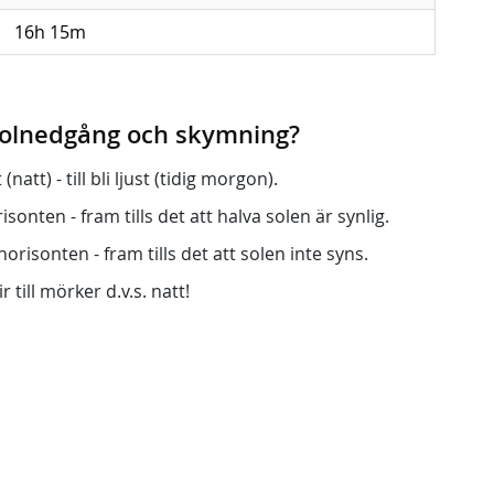
16h 15m
 solnedgång och skymning?
att) - till bli ljust (tidig morgon).
onten - fram tills det att halva solen är synlig.
orisonten - fram tills det att solen inte syns.
r till mörker d.v.s. natt!