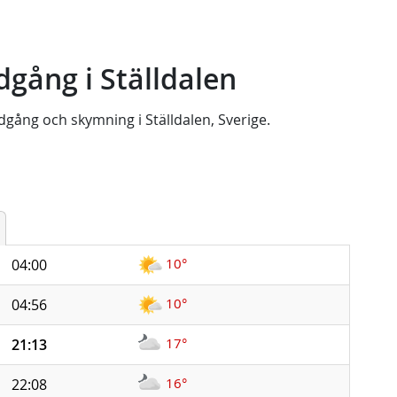
gång i Ställdalen
dgång
och
skymning
i
Ställdalen, Sverige
.
10°
04:00
10°
04:56
17°
21:13
16°
22:08