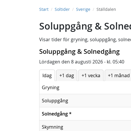
Start
Soltider
Sverige
Ställdalen
Soluppgång & Solned
Visar tider för
gryning
,
soluppgång
,
solne
Soluppgång & Solnedgång
Lördagen den 8 augusti 2026 - kl. 05:40
Idag
+1 dag
+1 vecka
+1 månad
Gryning
Soluppgång
Solnedgång
*
Skymning