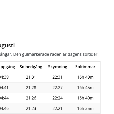
ugusti
ångar. Den gulmarkerade raden är dagens soltider.
uppgång
Solnedgång
Skymning
Soltimmar
04:39
21:31
22:31
16h 49m
04:41
21:28
22:27
16h 45m
04:44
21:26
22:24
16h 40m
04:46
21:23
22:21
16h 35m