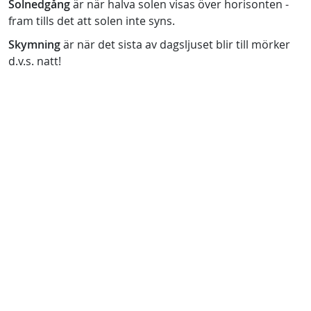
Solnedgång
är när halva solen visas över horisonten -
fram tills det att solen inte syns.
Skymning
är när det sista av dagsljuset blir till mörker
d.v.s. natt!