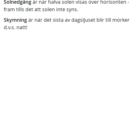
Solnedgång
är när halva solen visas över horisonten -
fram tills det att solen inte syns.
Skymning
är när det sista av dagsljuset blir till mörker
d.v.s. natt!