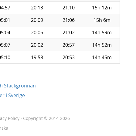
04:57
20:13
21:10
15h 12m
05:01
20:09
21:06
15h 6m
05:04
20:06
21:02
14h 59m
05:07
20:02
20:57
14h 52m
05:10
19:58
20:53
14h 45m
ch Stackgrönnan
r i Sverige
vacy Policy
· Copyright © 2014-2026
nska