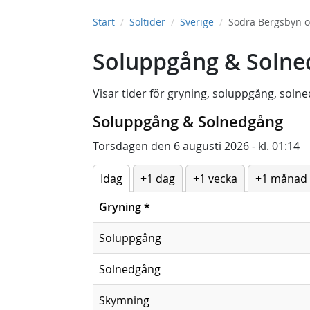
Start
Soltider
Sverige
Södra Bergsbyn 
Soluppgång & Solne
Visar tider för
gryning
,
soluppgång
,
solne
Soluppgång & Solnedgång
Torsdagen den 6 augusti 2026 - kl. 01:14
Idag
+1 dag
+1 vecka
+1 månad
Gryning
*
Soluppgång
Solnedgång
Skymning