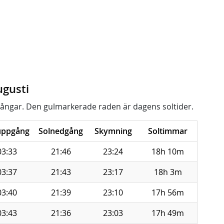
ugusti
ångar. Den gulmarkerade raden är dagens soltider.
uppgång
Solnedgång
Skymning
Soltimmar
03:33
21:46
23:24
18h 10m
03:37
21:43
23:17
18h 3m
03:40
21:39
23:10
17h 56m
03:43
21:36
23:03
17h 49m