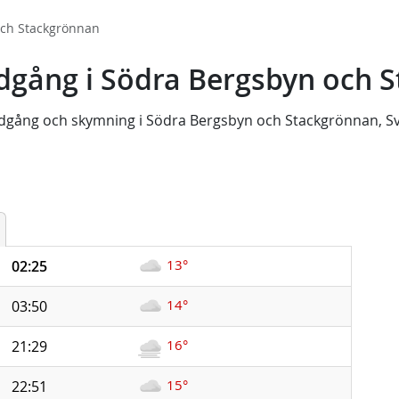
och Stackgrönnan
dgång i Södra Bergsbyn och 
dgång
och
skymning
i
Södra Bergsbyn och Stackgrönnan, Sv
13°
02:25
14°
03:50
16°
21:29
15°
22:51