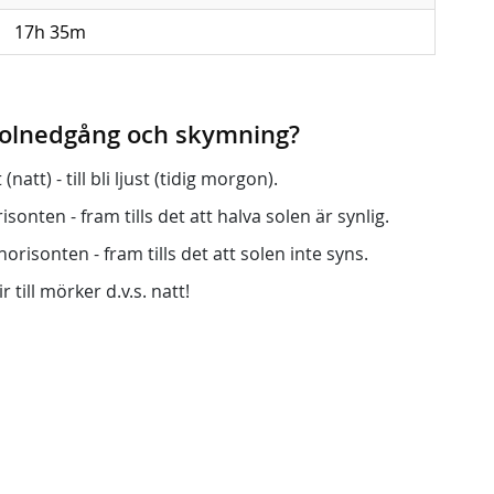
17h 35m
 solnedgång och skymning?
att) - till bli ljust (tidig morgon).
onten - fram tills det att halva solen är synlig.
orisonten - fram tills det att solen inte syns.
r till mörker d.v.s. natt!