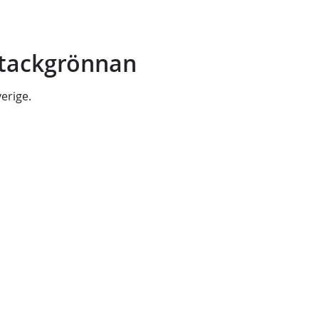
Stackgrönnan
erige
.