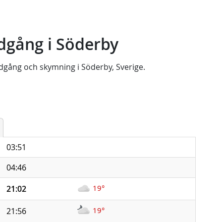
dgång i Söderby
dgång
och
skymning
i
Söderby, Sverige
.
03:51
04:46
19°
21:02
19°
21:56