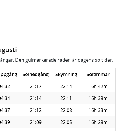
ugusti
ångar. Den gulmarkerade raden är dagens soltider.
uppgång
Solnedgång
Skymning
Soltimmar
04:32
21:17
22:14
16h 42m
04:34
21:14
22:11
16h 38m
04:37
21:12
22:08
16h 33m
04:39
21:09
22:05
16h 28m