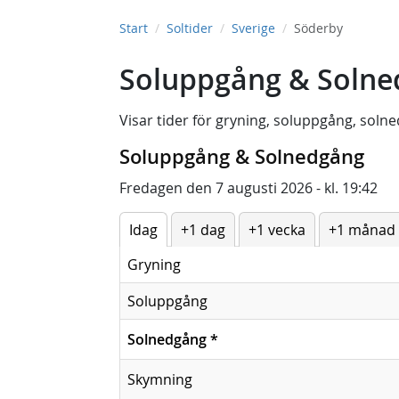
Start
Soltider
Sverige
Söderby
Soluppgång & Solne
Visar tider för
gryning
,
soluppgång
,
solne
Soluppgång & Solnedgång
Fredagen den 7 augusti 2026 - kl. 19:42
Idag
+1 dag
+1 vecka
+1 månad
Gryning
Soluppgång
Solnedgång
*
Skymning