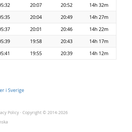
05:32
20:07
20:52
14h 32m
05:35
20:04
20:49
14h 27m
05:37
20:01
20:46
14h 22m
05:39
19:58
20:43
14h 17m
05:41
19:55
20:39
14h 12m
r i Sverige
vacy Policy
· Copyright © 2014-2026
nska