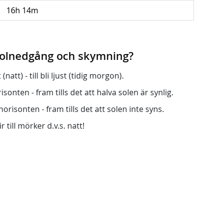
16h 14m
 solnedgång och skymning?
att) - till bli ljust (tidig morgon).
onten - fram tills det att halva solen är synlig.
orisonten - fram tills det att solen inte syns.
r till mörker d.v.s. natt!