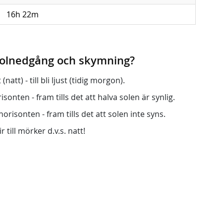
16h 22m
 solnedgång och skymning?
att) - till bli ljust (tidig morgon).
onten - fram tills det att halva solen är synlig.
orisonten - fram tills det att solen inte syns.
r till mörker d.v.s. natt!