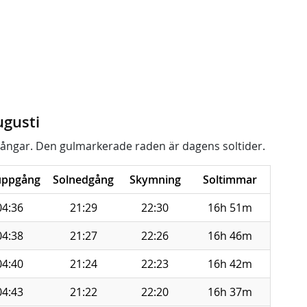
ugusti
ångar. Den gulmarkerade raden är dagens soltider.
uppgång
Solnedgång
Skymning
Soltimmar
04:36
21:29
22:30
16h 51m
04:38
21:27
22:26
16h 46m
04:40
21:24
22:23
16h 42m
04:43
21:22
22:20
16h 37m