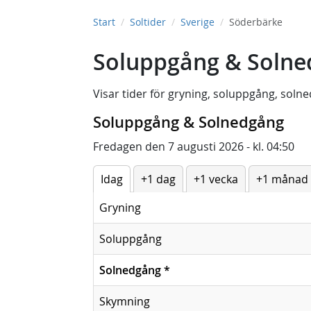
Start
Soltider
Sverige
Söderbärke
Soluppgång & Solne
Visar tider för
gryning
,
soluppgång
,
solne
Soluppgång & Solnedgång
Fredagen den 7 augusti 2026 - kl. 04:50
Idag
+1 dag
+1 vecka
+1 månad
Gryning
Soluppgång
Solnedgång
*
Skymning