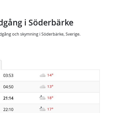
dgång i Söderbärke
dgång
och
skymning
i
Söderbärke, Sverige
.
14°
03:53
13°
04:50
18°
21:14
17°
22:10