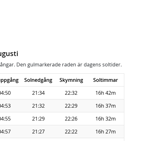
ugusti
ångar. Den gulmarkerade raden är dagens soltider.
uppgång
Solnedgång
Skymning
Soltimmar
04:50
21:34
22:32
16h 42m
04:53
21:32
22:29
16h 37m
04:55
21:29
22:26
16h 32m
04:57
21:27
22:22
16h 27m