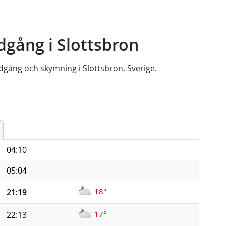
gång i Slottsbron
dgång
och
skymning
i
Slottsbron, Sverige
.
04:10
05:04
18°
21:19
17°
22:13