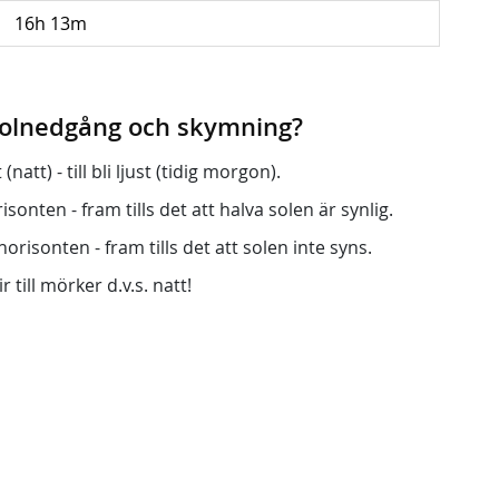
16h 13m
 solnedgång och skymning?
att) - till bli ljust (tidig morgon).
onten - fram tills det att halva solen är synlig.
orisonten - fram tills det att solen inte syns.
r till mörker d.v.s. natt!