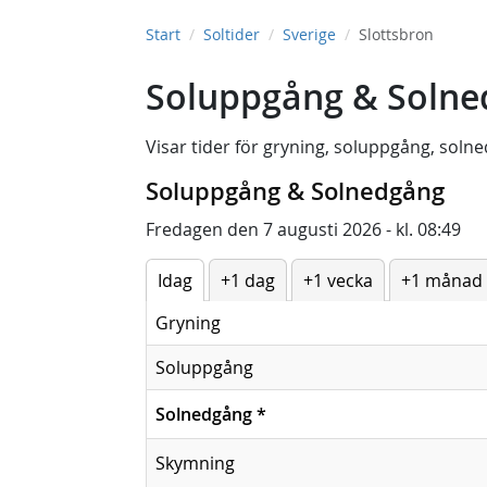
Start
Soltider
Sverige
Slottsbron
Soluppgång & Solned
Visar tider för
gryning
,
soluppgång
,
solne
Soluppgång & Solnedgång
Fredagen den 7 augusti 2026 - kl. 08:49
Idag
+1 dag
+1 vecka
+1 månad
Gryning
Soluppgång
Solnedgång
*
Skymning