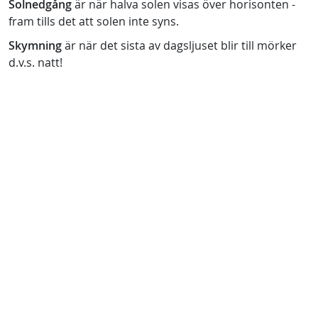
Solnedgång
är när halva solen visas över horisonten -
fram tills det att solen inte syns.
Skymning
är när det sista av dagsljuset blir till mörker
d.v.s. natt!