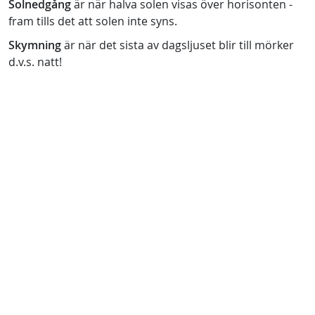
Solnedgång
är när halva solen visas över horisonten -
fram tills det att solen inte syns.
Skymning
är när det sista av dagsljuset blir till mörker
d.v.s. natt!