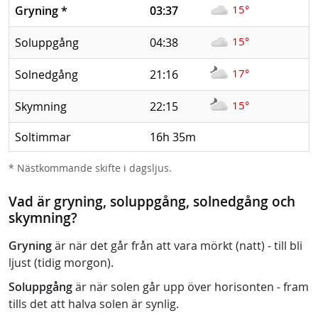
15°
Gryning
*
03:37
15°
Soluppgång
04:38
17°
Solnedgång
21:16
15°
Skymning
22:15
Soltimmar
16h 35m
* Nästkommande skifte i dagsljus.
Vad är gryning, soluppgång, solnedgång och
skymning?
Gryning
är när det går från att vara mörkt (natt) - till bli
ljust (tidig morgon).
Soluppgång
är när solen går upp över horisonten - fram
tills det att halva solen är synlig.