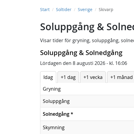
Start
Soltider
Sverige
Skivarp
Soluppgång & Solned
Visar tider för
gryning
,
soluppgång
,
solne
Soluppgång & Solnedgång
Lördagen den 8 augusti 2026 - kl. 16:06
Idag
+1 dag
+1 vecka
+1 månad
Gryning
Soluppgång
Solnedgång
*
Skymning