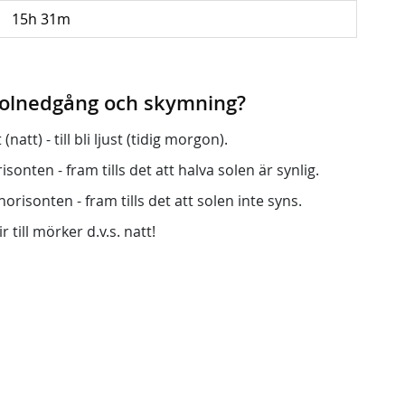
15h 31m
 solnedgång och skymning?
att) - till bli ljust (tidig morgon).
onten - fram tills det att halva solen är synlig.
orisonten - fram tills det att solen inte syns.
r till mörker d.v.s. natt!