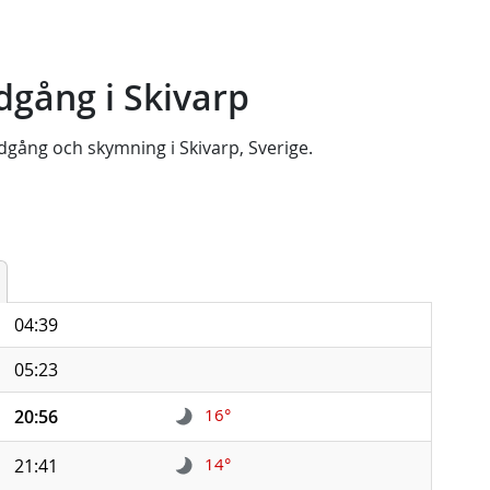
gång i Skivarp
dgång
och
skymning
i
Skivarp, Sverige
.
04:39
05:23
16°
20:56
14°
21:41