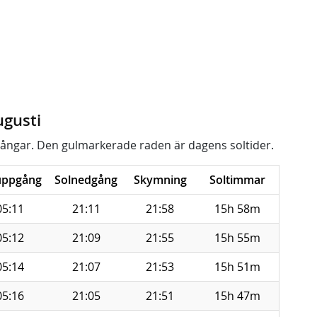
ugusti
ångar. Den gulmarkerade raden är dagens soltider.
uppgång
Solnedgång
Skymning
Soltimmar
05:11
21:11
21:58
15h 58m
05:12
21:09
21:55
15h 55m
05:14
21:07
21:53
15h 51m
05:16
21:05
21:51
15h 47m