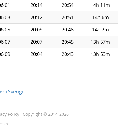
06:01
20:14
20:54
14h 11m
06:03
20:12
20:51
14h 6m
06:05
20:09
20:48
14h 2m
06:07
20:07
20:45
13h 57m
06:09
20:04
20:43
13h 53m
r i Sverige
vacy Policy
· Copyright © 2014-2026
nska