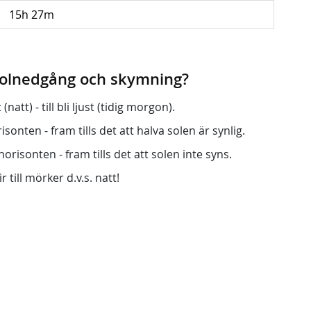
15h 27m
 solnedgång och skymning?
att) - till bli ljust (tidig morgon).
onten - fram tills det att halva solen är synlig.
orisonten - fram tills det att solen inte syns.
r till mörker d.v.s. natt!