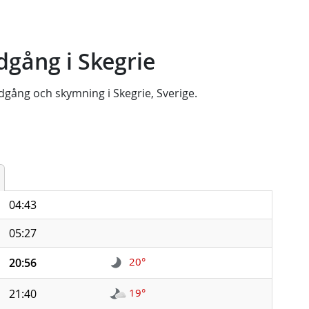
gång i Skegrie
dgång
och
skymning
i
Skegrie, Sverige
.
04:43
05:27
20°
20:56
19°
21:40