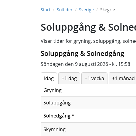
Start
Soltider
Sverige
Skegrie
Soluppgång & Solned
Visar tider för
gryning
,
soluppgång
,
solne
Soluppgång & Solnedgång
Söndagen den 9 augusti 2026 - kl. 15:58
Idag
+1 dag
+1 vecka
+1 månad
Gryning
Soluppgång
Solnedgång
*
Skymning