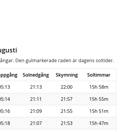
ugusti
ångar. Den gulmarkerade raden är dagens soltider.
uppgång
Solnedgång
Skymning
Soltimmar
05:13
21:13
22:00
15h 58m
05:14
21:11
21:57
15h 55m
05:16
21:09
21:55
15h 51m
05:18
21:07
21:53
15h 47m