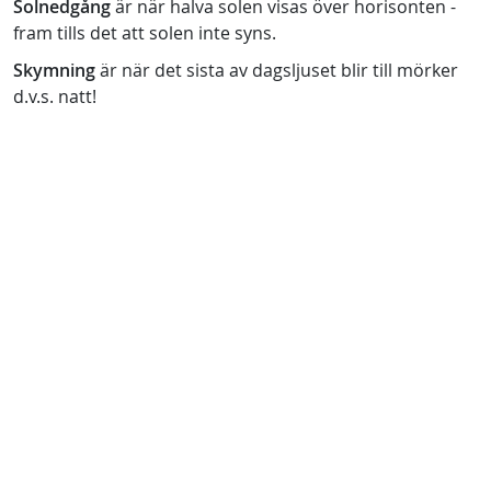
Solnedgång
är när halva solen visas över horisonten -
fram tills det att solen inte syns.
Skymning
är när det sista av dagsljuset blir till mörker
d.v.s. natt!