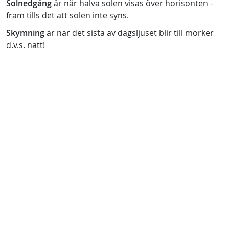
Solnedgång
är när halva solen visas över horisonten -
fram tills det att solen inte syns.
Skymning
är när det sista av dagsljuset blir till mörker
d.v.s. natt!