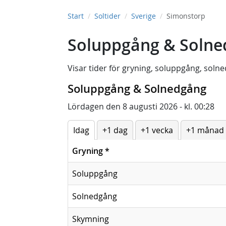
Start
Soltider
Sverige
Simonstorp
Soluppgång & Solne
Visar tider för
gryning
,
soluppgång
,
solne
Soluppgång & Solnedgång
Lördagen den 8 augusti 2026 - kl. 00:28
Idag
+1 dag
+1 vecka
+1 månad
Gryning
*
Soluppgång
Solnedgång
Skymning