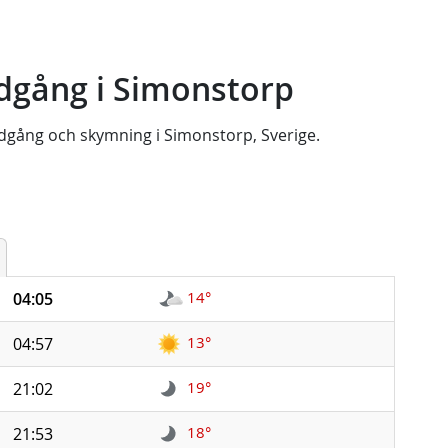
dgång i Simonstorp
dgång
och
skymning
i
Simonstorp, Sverige
.
14°
04:05
13°
04:57
19°
21:02
18°
21:53