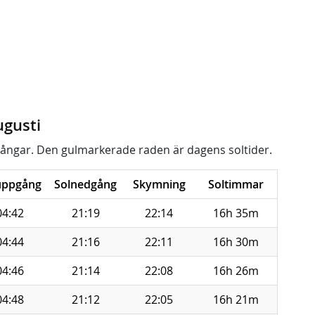
ugusti
ångar. Den gulmarkerade raden är dagens soltider.
uppgång
Solnedgång
Skymning
Soltimmar
04:42
21:19
22:14
16h 35m
04:44
21:16
22:11
16h 30m
04:46
21:14
22:08
16h 26m
04:48
21:12
22:05
16h 21m