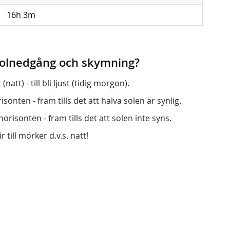
16h 3m
 solnedgång och skymning?
att) - till bli ljust (tidig morgon).
onten - fram tills det att halva solen är synlig.
orisonten - fram tills det att solen inte syns.
r till mörker d.v.s. natt!