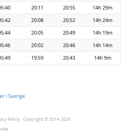
05:40
20:11
20:55
14h 29m
05:42
20:08
20:52
14h 24m
05:44
20:05
20:49
14h 19m
05:46
20:02
20:46
14h 14m
05:49
19:59
20:43
14h 9m
r i Sverige
vacy Policy
· Copyright © 2014-2026
nska