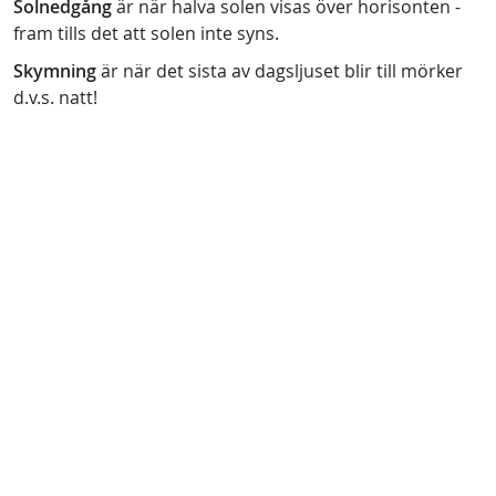
Solnedgång
är när halva solen visas över horisonten -
fram tills det att solen inte syns.
Skymning
är när det sista av dagsljuset blir till mörker
d.v.s. natt!