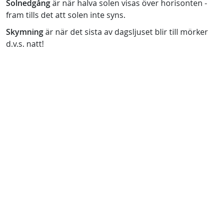
Solnedgång
är när halva solen visas över horisonten -
fram tills det att solen inte syns.
Skymning
är när det sista av dagsljuset blir till mörker
d.v.s. natt!