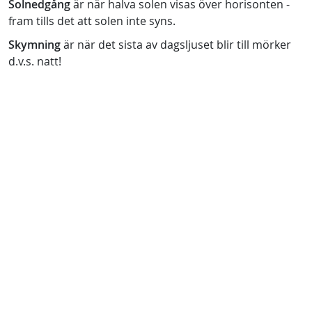
Solnedgång
är när halva solen visas över horisonten -
fram tills det att solen inte syns.
Skymning
är när det sista av dagsljuset blir till mörker
d.v.s. natt!