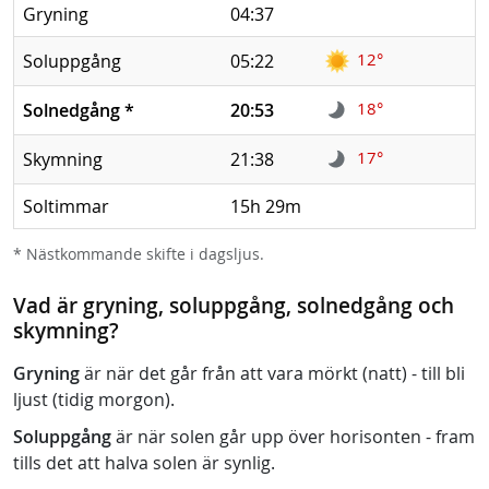
Gryning
04:37
12°
Soluppgång
05:22
18°
Solnedgång
*
20:53
17°
Skymning
21:38
Soltimmar
15h 29m
* Nästkommande skifte i dagsljus.
Vad är gryning, soluppgång, solnedgång och
skymning?
Gryning
är när det går från att vara mörkt (natt) - till bli
ljust (tidig morgon).
Soluppgång
är när solen går upp över horisonten - fram
tills det att halva solen är synlig.