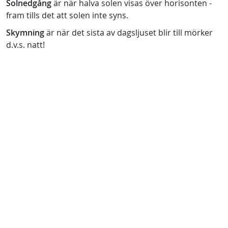
Solnedgång
är när halva solen visas över horisonten -
fram tills det att solen inte syns.
Skymning
är när det sista av dagsljuset blir till mörker
d.v.s. natt!