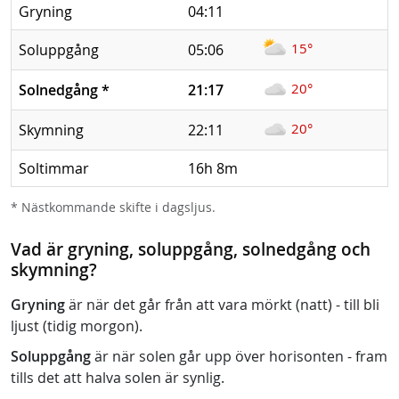
Gryning
04:11
15°
Soluppgång
05:06
20°
Solnedgång
*
21:17
20°
Skymning
22:11
Soltimmar
16h 8m
* Nästkommande skifte i dagsljus.
Vad är gryning, soluppgång, solnedgång och
skymning?
Gryning
är när det går från att vara mörkt (natt) - till bli
ljust (tidig morgon).
Soluppgång
är när solen går upp över horisonten - fram
tills det att halva solen är synlig.