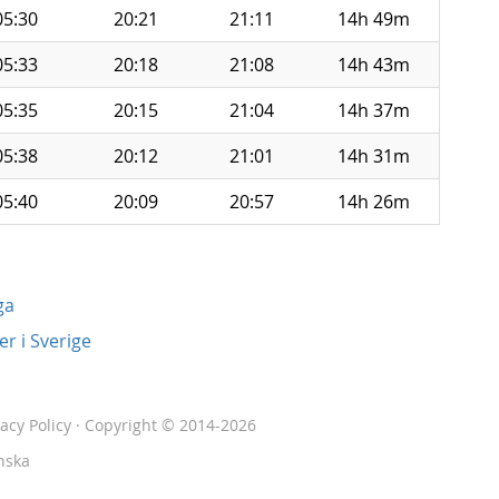
05:30
20:21
21:11
14h 49m
05:33
20:18
21:08
14h 43m
05:35
20:15
21:04
14h 37m
05:38
20:12
21:01
14h 31m
05:40
20:09
20:57
14h 26m
ga
r i Sverige
vacy Policy
· Copyright © 2014-2026
nska