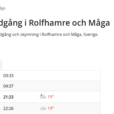
åga
dgång i Rolfhamre och Måga
dgång
och
skymning
i
Rolfhamre och Måga, Sverige
.
03:33
04:37
15°
21:23
13°
22:26