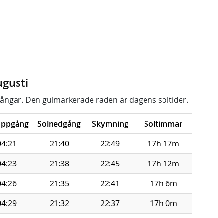
ugusti
ångar. Den gulmarkerade raden är dagens soltider.
uppgång
Solnedgång
Skymning
Soltimmar
04:21
21:40
22:49
17h 17m
04:23
21:38
22:45
17h 12m
04:26
21:35
22:41
17h 6m
04:29
21:32
22:37
17h 0m