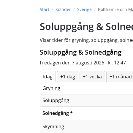
Start
Soltider
Sverige
Rolfhamre och M
Soluppgång & Solne
Visar tider för
gryning
,
soluppgång
,
solne
Soluppgång & Solnedgång
Fredagen den 7 augusti 2026 - kl. 12:47
Idag
+1 dag
+1 vecka
+1 månad
Gryning
Soluppgång
Solnedgång
*
Skymning