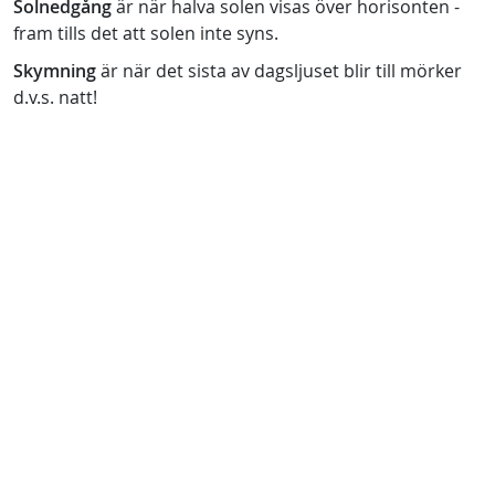
Solnedgång
är när halva solen visas över horisonten -
fram tills det att solen inte syns.
Skymning
är när det sista av dagsljuset blir till mörker
d.v.s. natt!