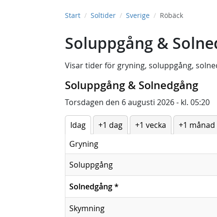
Start
Soltider
Sverige
Röbäck
Soluppgång & Solne
Visar tider för
gryning
,
soluppgång
,
solne
Soluppgång & Solnedgång
Torsdagen den 6 augusti 2026 - kl. 05:20
Idag
+1 dag
+1 vecka
+1 månad
Gryning
Soluppgång
Solnedgång
*
Skymning