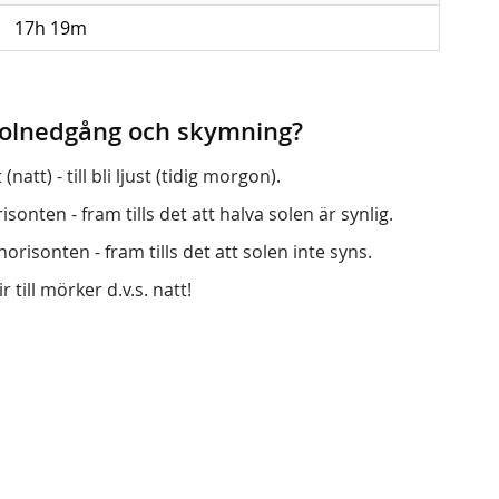
17h 19m
 solnedgång och skymning?
att) - till bli ljust (tidig morgon).
onten - fram tills det att halva solen är synlig.
orisonten - fram tills det att solen inte syns.
r till mörker d.v.s. natt!