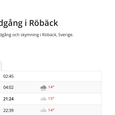
dgång i Röbäck
dgång
och
skymning
i
Röbäck, Sverige
.
02:45
14°
04:02
15°
21:24
14°
22:39