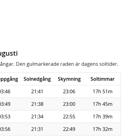
ugusti
ångar. Den gulmarkerade raden är dagens soltider.
uppgång
Solnedgång
Skymning
Soltimmar
03:46
21:41
23:06
17h 51m
03:49
21:38
23:00
17h 45m
03:53
21:34
22:55
17h 39m
03:56
21:31
22:49
17h 32m