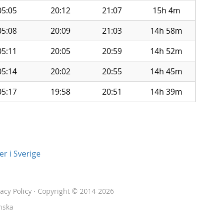
05:05
20:12
21:07
15h 4m
05:08
20:09
21:03
14h 58m
05:11
20:05
20:59
14h 52m
05:14
20:02
20:55
14h 45m
05:17
19:58
20:51
14h 39m
r i Sverige
vacy Policy
· Copyright © 2014-2026
nska