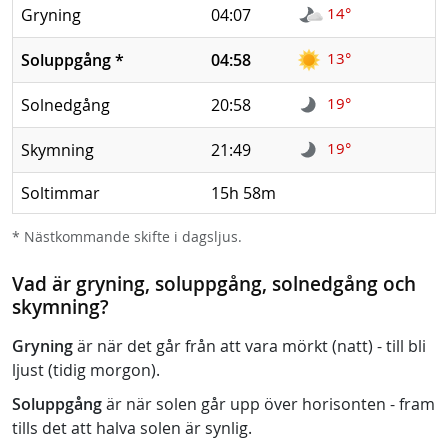
14°
Gryning
04:07
13°
Soluppgång
*
04:58
19°
Solnedgång
20:58
19°
Skymning
21:49
Soltimmar
15h 58m
* Nästkommande skifte i dagsljus.
Vad är gryning, soluppgång, solnedgång och
skymning?
Gryning
är när det går från att vara mörkt (natt) - till bli
ljust (tidig morgon).
Soluppgång
är när solen går upp över horisonten - fram
tills det att halva solen är synlig.