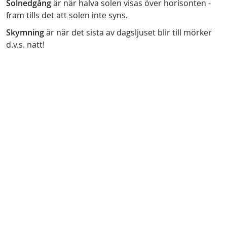
Solnedgång
är när halva solen visas över horisonten -
fram tills det att solen inte syns.
Skymning
är när det sista av dagsljuset blir till mörker
d.v.s. natt!