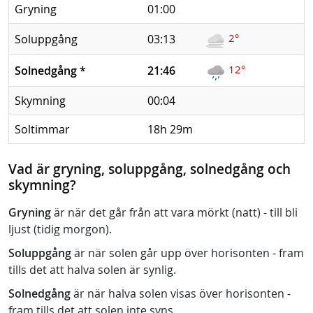
Gryning
01:00
2°
Soluppgång
03:13
12°
Solnedgång
*
21:46
Skymning
00:04
Soltimmar
18h 29m
Vad är gryning, soluppgång, solnedgång och
skymning?
Gryning
är när det går från att vara mörkt (natt) - till bli
ljust (tidig morgon).
Soluppgång
är när solen går upp över horisonten - fram
tills det att halva solen är synlig.
Solnedgång
är när halva solen visas över horisonten -
fram tills det att solen inte syns.