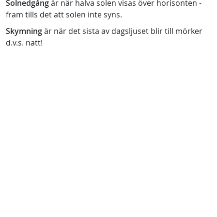
Solnedgång
är när halva solen visas över horisonten -
fram tills det att solen inte syns.
Skymning
är när det sista av dagsljuset blir till mörker
d.v.s. natt!