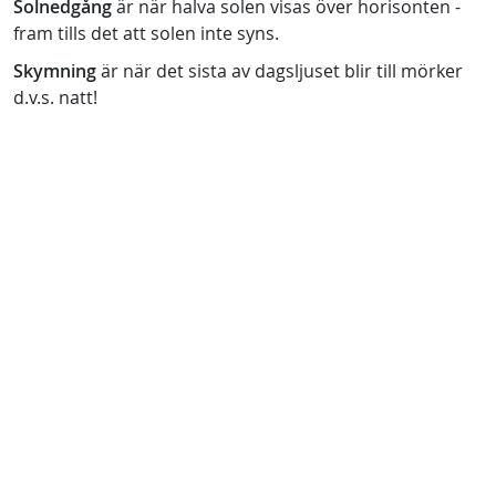
Solnedgång
är när halva solen visas över horisonten -
fram tills det att solen inte syns.
Skymning
är när det sista av dagsljuset blir till mörker
d.v.s. natt!