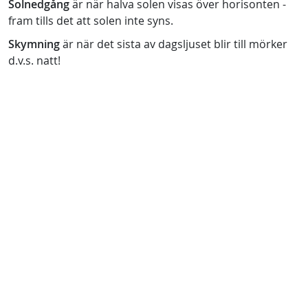
Solnedgång
är när halva solen visas över horisonten -
fram tills det att solen inte syns.
Skymning
är när det sista av dagsljuset blir till mörker
d.v.s. natt!