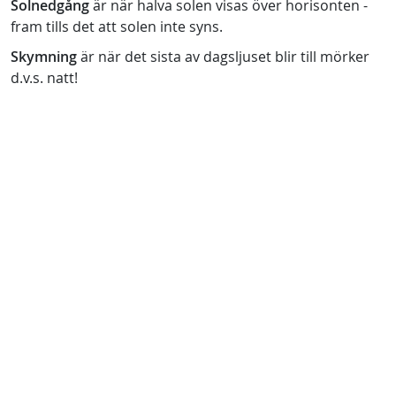
Solnedgång
är när halva solen visas över horisonten -
fram tills det att solen inte syns.
Skymning
är när det sista av dagsljuset blir till mörker
d.v.s. natt!