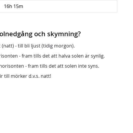
16h 15m
 solnedgång och skymning?
att) - till bli ljust (tidig morgon).
onten - fram tills det att halva solen är synlig.
orisonten - fram tills det att solen inte syns.
r till mörker d.v.s. natt!