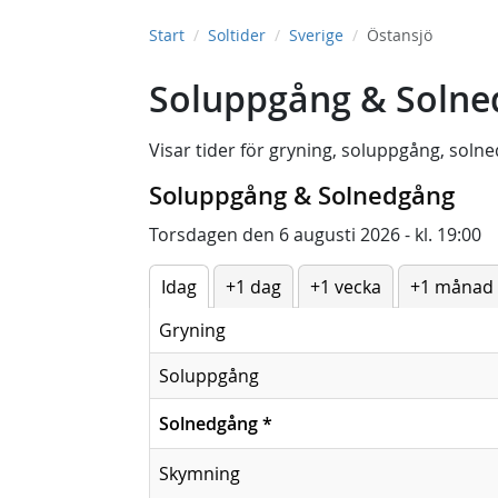
Start
Soltider
Sverige
Östansjö
Soluppgång & Solne
Visar tider för
gryning
,
soluppgång
,
solne
Soluppgång & Solnedgång
Torsdagen den 6 augusti 2026 - kl. 19:00
Idag
+1 dag
+1 vecka
+1 månad
Gryning
Soluppgång
Solnedgång
*
Skymning