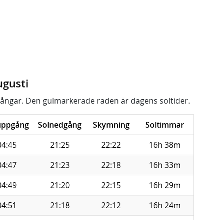
ugusti
ångar. Den gulmarkerade raden är dagens soltider.
uppgång
Solnedgång
Skymning
Soltimmar
04:45
21:25
22:22
16h 38m
04:47
21:23
22:18
16h 33m
04:49
21:20
22:15
16h 29m
04:51
21:18
22:12
16h 24m