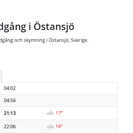
dgång i Östansjö
dgång
och
skymning
i
Östansjö, Sverige
.
04:02
04:56
17°
21:13
16°
22:06