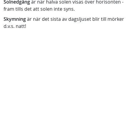
Solnedgång
är när halva solen visas över horisonten -
fram tills det att solen inte syns.
Skymning
är när det sista av dagsljuset blir till mörker
d.v.s. natt!