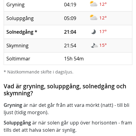
12°
Gryning
04:19
12°
Soluppgång
05:09
17°
Solnedgång
*
21:04
15°
Skymning
21:54
Soltimmar
15h 54m
* Nästkommande skifte i dagsljus.
Vad är gryning, soluppgång, solnedgång och
skymning?
Gryning
är när det går från att vara mörkt (natt) - till bli
ljust (tidig morgon).
Soluppgång
är när solen går upp över horisonten - fram
tills det att halva solen är synlig.