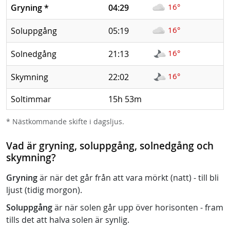
16°
Gryning
*
04:29
16°
Soluppgång
05:19
16°
Solnedgång
21:13
16°
Skymning
22:02
Soltimmar
15h 53m
* Nästkommande skifte i dagsljus.
Vad är gryning, soluppgång, solnedgång och
skymning?
Gryning
är när det går från att vara mörkt (natt) - till bli
ljust (tidig morgon).
Soluppgång
är när solen går upp över horisonten - fram
tills det att halva solen är synlig.