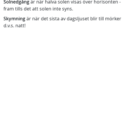
Solnedgång
är när halva solen visas över horisonten -
fram tills det att solen inte syns.
Skymning
är när det sista av dagsljuset blir till mörker
d.v.s. natt!