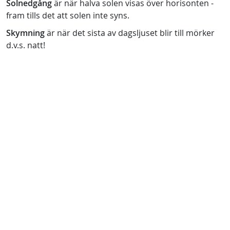
Solnedgång
är när halva solen visas över horisonten -
fram tills det att solen inte syns.
Skymning
är när det sista av dagsljuset blir till mörker
d.v.s. natt!