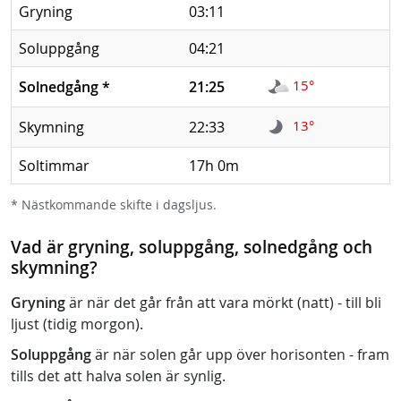
Gryning
03:11
Soluppgång
04:21
15°
Solnedgång
*
21:25
13°
Skymning
22:33
Soltimmar
17h 0m
* Nästkommande skifte i dagsljus.
Vad är gryning, soluppgång, solnedgång och
skymning?
Gryning
är när det går från att vara mörkt (natt) - till bli
ljust (tidig morgon).
Soluppgång
är när solen går upp över horisonten - fram
tills det att halva solen är synlig.