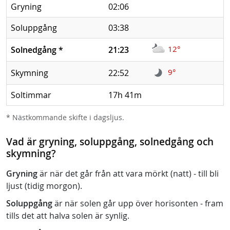
Gryning
02:06
Soluppgång
03:38
12°
Solnedgång
*
21:23
9°
Skymning
22:52
Soltimmar
17h 41m
* Nästkommande skifte i dagsljus.
Vad är gryning, soluppgång, solnedgång och
skymning?
Gryning
är när det går från att vara mörkt (natt) - till bli
ljust (tidig morgon).
Soluppgång
är när solen går upp över horisonten - fram
tills det att halva solen är synlig.