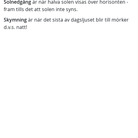
Solnedgång
är när halva solen visas över horisonten -
fram tills det att solen inte syns.
Skymning
är när det sista av dagsljuset blir till mörker
d.v.s. natt!