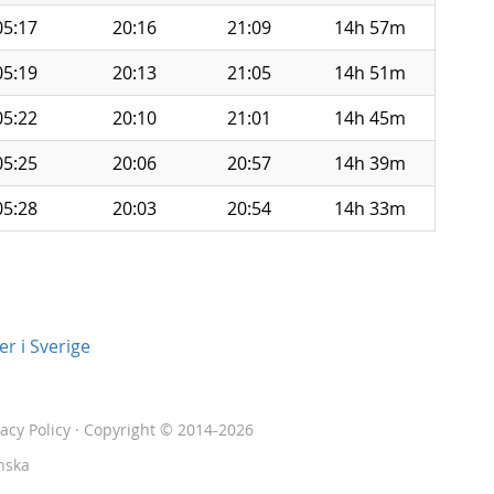
05:17
20:16
21:09
14h 57m
05:19
20:13
21:05
14h 51m
05:22
20:10
21:01
14h 45m
05:25
20:06
20:57
14h 39m
05:28
20:03
20:54
14h 33m
r i Sverige
vacy Policy
· Copyright © 2014-2026
nska