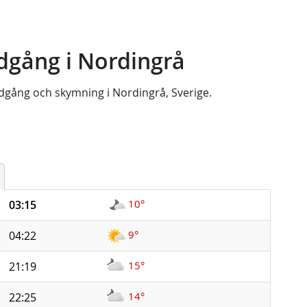
dgång i Nordingrå
dgång
och
skymning
i
Nordingrå, Sverige
.
10°
03:15
9°
04:22
15°
21:19
14°
22:25