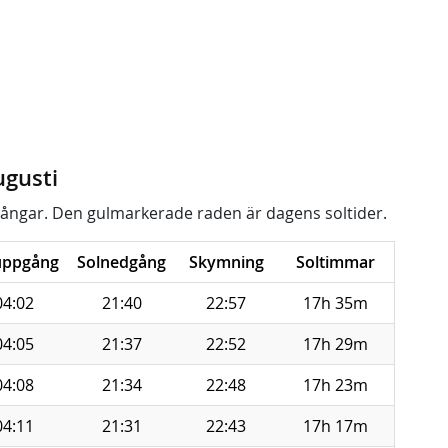
ugusti
ångar. Den gulmarkerade raden är dagens soltider.
uppgång
Solnedgång
Skymning
Soltimmar
04:02
21:40
22:57
17h 35m
04:05
21:37
22:52
17h 29m
04:08
21:34
22:48
17h 23m
04:11
21:31
22:43
17h 17m