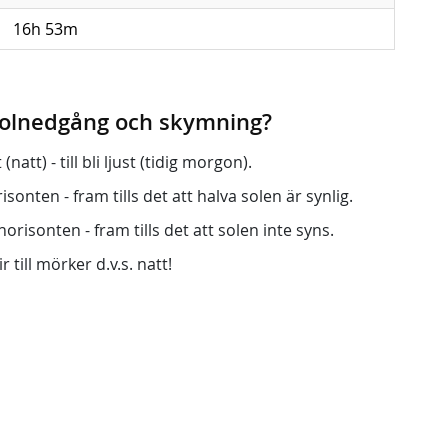
16h 53m
 solnedgång och skymning?
att) - till bli ljust (tidig morgon).
onten - fram tills det att halva solen är synlig.
orisonten - fram tills det att solen inte syns.
r till mörker d.v.s. natt!