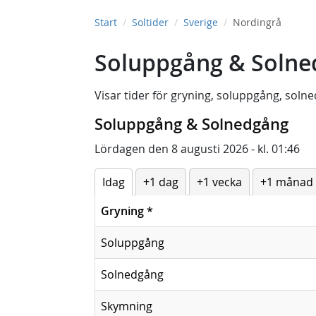
Start
Soltider
Sverige
Nordingrå
Soluppgång & Solne
Visar tider för
gryning
,
soluppgång
,
solne
Soluppgång & Solnedgång
Lördagen den 8 augusti 2026 - kl. 01:46
Idag
+1 dag
+1 vecka
+1 månad
Gryning
*
Soluppgång
Solnedgång
Skymning