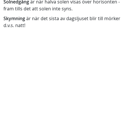
Solnedgång
är när halva solen visas över horisonten -
fram tills det att solen inte syns.
Skymning
är när det sista av dagsljuset blir till mörker
d.v.s. natt!