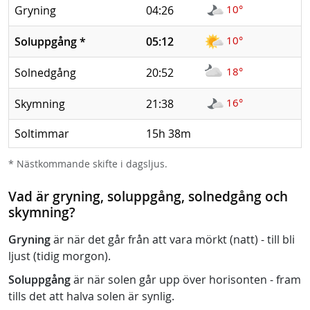
10°
Gryning
04:26
10°
Soluppgång
*
05:12
18°
Solnedgång
20:52
16°
Skymning
21:38
Soltimmar
15h 38m
* Nästkommande skifte i dagsljus.
Vad är gryning, soluppgång, solnedgång och
skymning?
Gryning
är när det går från att vara mörkt (natt) - till bli
ljust (tidig morgon).
Soluppgång
är när solen går upp över horisonten - fram
tills det att halva solen är synlig.