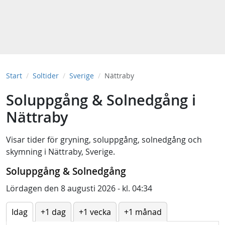
Start
Soltider
Sverige
Nättraby
Soluppgång & Solnedgång i
Nättraby
Visar tider för
gryning
,
soluppgång
,
solnedgång
och
skymning
i
Nättraby, Sverige
.
Soluppgång & Solnedgång
Lördagen den 8 augusti 2026 - kl. 04:34
Idag
+1 dag
+1 vecka
+1 månad