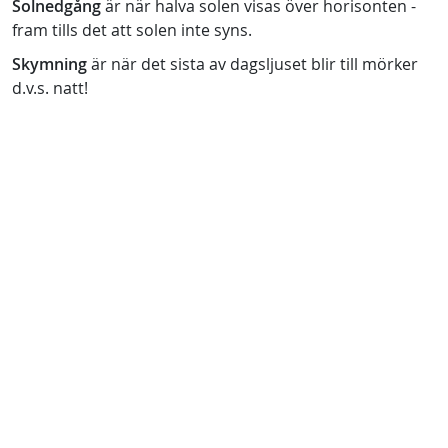
Solnedgång
är när halva solen visas över horisonten -
fram tills det att solen inte syns.
Skymning
är när det sista av dagsljuset blir till mörker
d.v.s. natt!