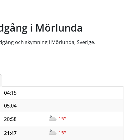
dgång i Mörlunda
dgång
och
skymning
i
Mörlunda, Sverige
.
04:15
05:04
15°
20:58
15°
21:47