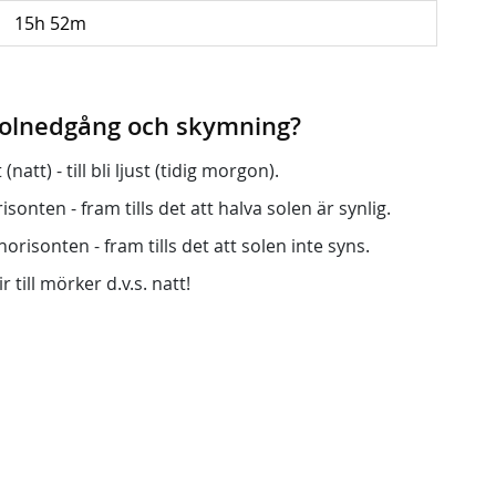
15h 52m
 solnedgång och skymning?
att) - till bli ljust (tidig morgon).
onten - fram tills det att halva solen är synlig.
orisonten - fram tills det att solen inte syns.
r till mörker d.v.s. natt!