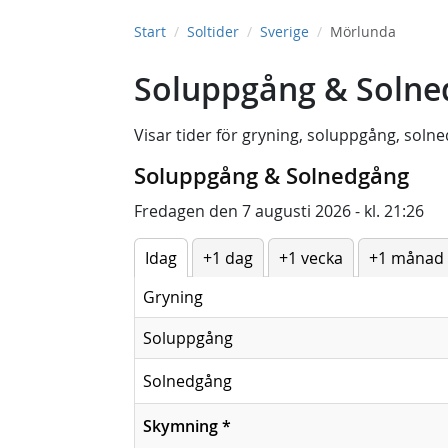
Start
Soltider
Sverige
Mörlunda
Soluppgång & Solne
Visar tider för
gryning
,
soluppgång
,
solne
Soluppgång & Solnedgång
Fredagen den 7 augusti 2026 - kl. 21:26
Idag
+1 dag
+1 vecka
+1 månad
Gryning
Soluppgång
Solnedgång
Skymning
*