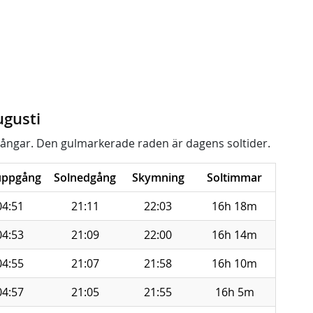
ugusti
ångar. Den gulmarkerade raden är dagens soltider.
uppgång
Solnedgång
Skymning
Soltimmar
04:51
21:11
22:03
16h 18m
04:53
21:09
22:00
16h 14m
04:55
21:07
21:58
16h 10m
04:57
21:05
21:55
16h 5m