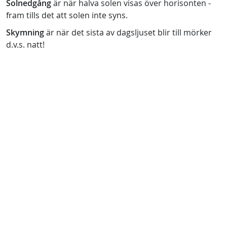
Solnedgång
är när halva solen visas över horisonten -
fram tills det att solen inte syns.
Skymning
är när det sista av dagsljuset blir till mörker
d.v.s. natt!