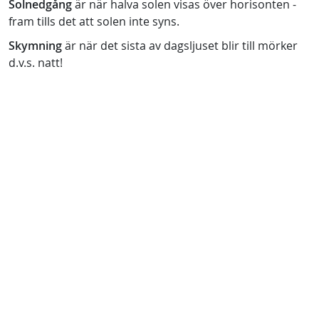
Solnedgång
är när halva solen visas över horisonten -
fram tills det att solen inte syns.
Skymning
är när det sista av dagsljuset blir till mörker
d.v.s. natt!