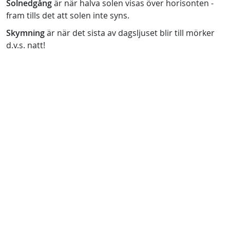
Solnedgång
är när halva solen visas över horisonten -
fram tills det att solen inte syns.
Skymning
är när det sista av dagsljuset blir till mörker
d.v.s. natt!